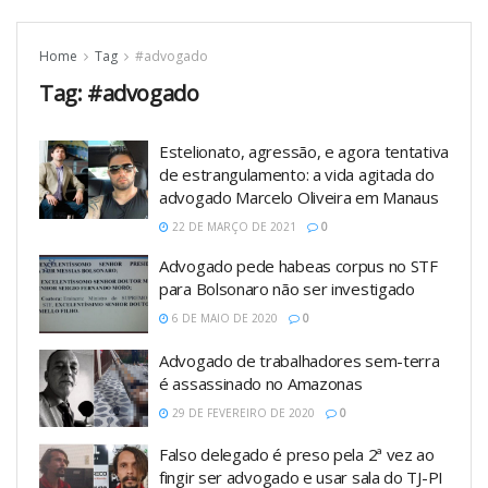
Home
Tag
#advogado
Tag:
#advogado
Estelionato, agressão, e agora tentativa
de estrangulamento: a vida agitada do
advogado Marcelo Oliveira em Manaus
22 DE MARÇO DE 2021
0
Advogado pede habeas corpus no STF
para Bolsonaro não ser investigado
6 DE MAIO DE 2020
0
Advogado de trabalhadores sem-terra
é assassinado no Amazonas
29 DE FEVEREIRO DE 2020
0
Falso delegado é preso pela 2ª vez ao
fingir ser advogado e usar sala do TJ-PI