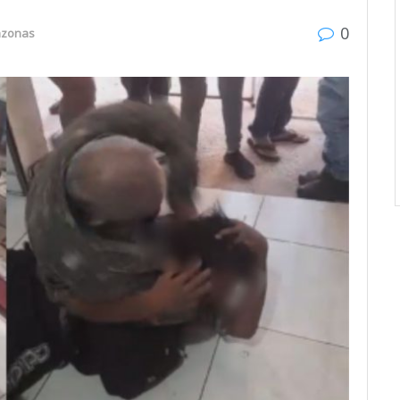
0
zonas