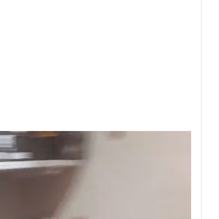
de
vídeo