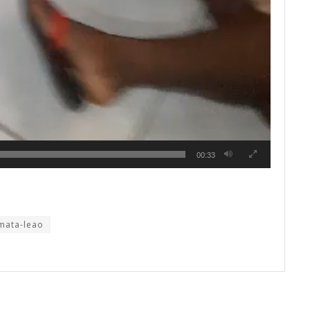
00:33
mata-leao