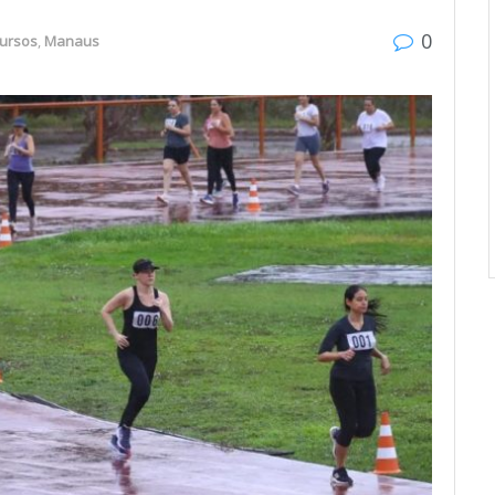
0
ursos
,
Manaus