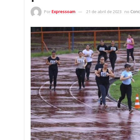
Por
Expressoam
21 de abril de 2023
no
Conc