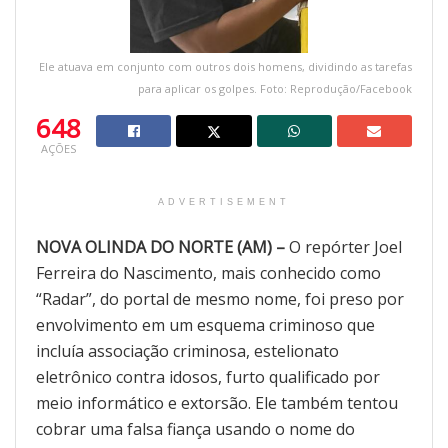
Ele atuava em conjunto com outros dois homens, dividindo as tarefas
para aplicar os golpes. Foto: Reprodução/Facebook
648
AÇÕES
ADVERTISEMENT
NOVA OLINDA DO NORTE (AM) –
O repórter Joel
Ferreira do Nascimento, mais conhecido como
“Radar”, do portal de mesmo nome, foi preso por
envolvimento em um esquema criminoso que
incluía associação criminosa, estelionato
eletrônico contra idosos, furto qualificado por
meio informático e extorsão. Ele também tentou
cobrar uma falsa fiança usando o nome do