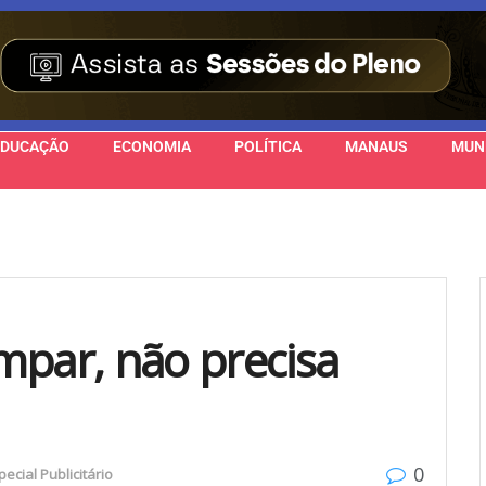
EDUCAÇÃO
ECONOMIA
POLÍTICA
MANAUS
MUN
mpar, não precisa
0
pecial Publicitário