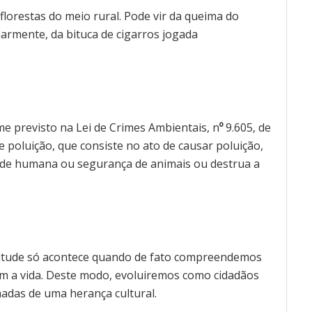
florestas do meio rural. Pode vir da queima do
larmente, da bituca de cigarros jogada
me previsto na Lei de Crimes Ambientais, n
º
9.605, de
e poluição, que consiste no ato de causar poluição,
úde humana ou segurança de animais ou destrua a
atitude só acontece quando de fato compreendemos
m a vida. Deste modo, evoluiremos como cidadãos
madas de uma herança cultural.