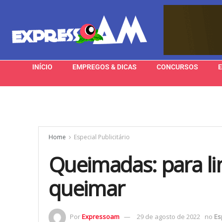
INÍCIO
EMPREGOS & DICAS
CONCURSOS
Home
Especial Publicitário
Queimadas: para li
queimar
Por
Expressoam
29 de agosto de 2022
no
Es