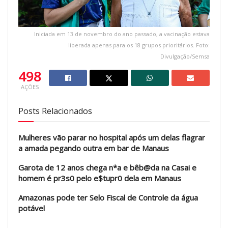
Iniciada em 13 de novembro do ano passado, a vacinação estava
liberada apenas para os 18 grupos prioritários. Foto:
Divulgação/Semsa
498
AÇÕES
Posts Relacionados
Mulheres vão parar no hospital após um delas flagrar
a amada pegando outra em bar de Manaus
Garota de 12 anos chega n*a e bêb@da na Casai e
homem é pr3s0 pelo e$tupr0 dela em Manaus
Amazonas pode ter Selo Fiscal de Controle da água
potável