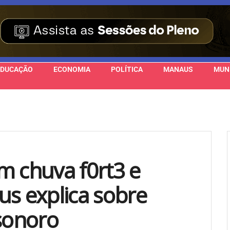
EDUCAÇÃO
ECONOMIA
POLÍTICA
MANAUS
MUN
m chuva f0rt3 e
us explica sobre
 sonoro