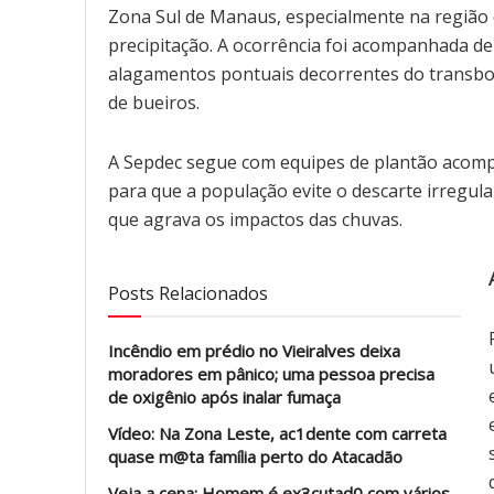
Zona Sul de Manaus, especialmente na região 
precipitação. A ocorrência foi acompanhada de
alagamentos pontuais decorrentes do transbo
de bueiros.
A Sepdec segue com equipes de plantão acomp
para que a população evite o descarte irregula
que agrava os impactos das chuvas.
Posts Relacionados
Incêndio em prédio no Vieiralves deixa
moradores em pânico; uma pessoa precisa
de oxigênio após inalar fumaça
Vídeo: Na Zona Leste, ac1dente com carreta
quase m@ta família perto do Atacadão
Veja a cena: Homem é ex3cutad0 com vários