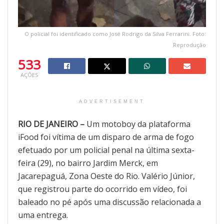
O policial foi identificado como José Rodrigo da Silva Ferrarini. Foto:
Reprodução
533
AÇÕES
ADVERTISEMENT
RIO DE JANEIRO –
Um motoboy da plataforma
iFood foi vítima de um disparo de arma de fogo
efetuado por um policial penal na última sexta-
feira (29), no bairro Jardim Merck, em
Jacarepaguá, Zona Oeste do Rio. Valério Júnior,
que registrou parte do ocorrido em vídeo, foi
baleado no pé após uma discussão relacionada a
uma entrega.