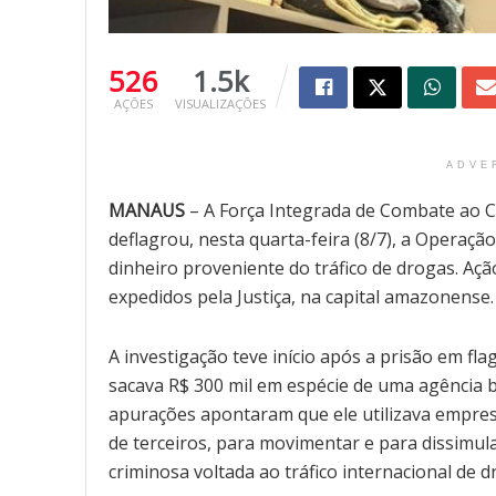
526
1.5k
AÇÕES
VISUALIZAÇÕES
ADVE
MANAUS
– A Força Integrada de Combate ao 
deflagrou, nesta quarta-feira (8/7), a Operaçã
dinheiro proveniente do tráfico de drogas. A
expedidos pela Justiça, na capital amazonense.
A investigação teve início após a prisão em f
sacava R$ 300 mil em espécie de uma agência b
apurações apontaram que ele utilizava empre
de terceiros, para movimentar e para dissimu
criminosa voltada ao tráfico internacional de d