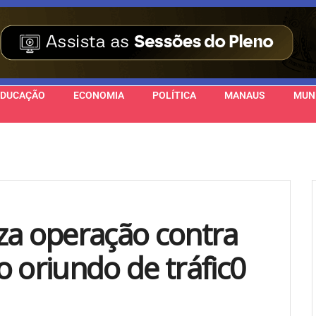
EDUCAÇÃO
ECONOMIA
POLÍTICA
MANAUS
MUN
liza operação contra
 oriundo de tráfic0