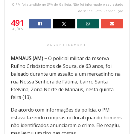
O PM foi atendido no SPA do Galileia. Não foi informado o seu estado
de saúde. Foto: Reprodução
491
AÇÕES
ADVERTISEMENT
MANAUS (AM) –
O policial militar da reserva
Rufino Crisóstomos de Souza, de 63 anos, foi
baleado durante um assalto a um mercadinho na
rua Nossa Senhora de Fátima, bairro Santa
Etelvina, Zona Norte de Manaus, nesta quinta-
feira (13).
De acordo com informações da polícia, o PM
estava fazendo compras no local quando homens
não identificados anunciaram o crime. Ele reagiu,
mas levou um tiro nas costas.