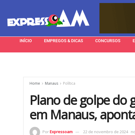
INÍCIO
EMPREGOS & DICAS
CONCURSOS
Home
Manaus
Política
Plano de golpe do 
em Manaus, apont
Por
Expressoam
22 de novembro de 2024
n