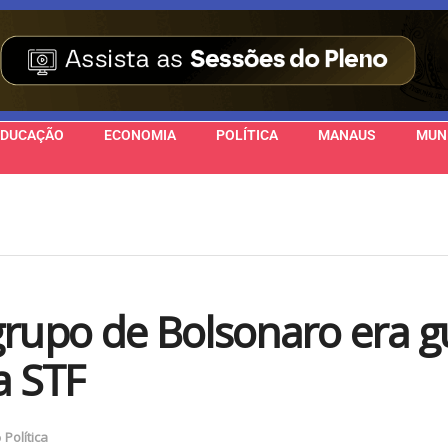
EDUCAÇÃO
ECONOMIA
POLÍTICA
MANAUS
MUN
grupo de Bolsonaro era g
a STF
o
Política