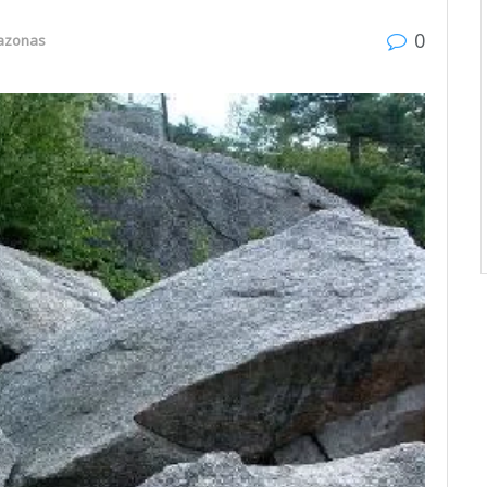
0
azonas