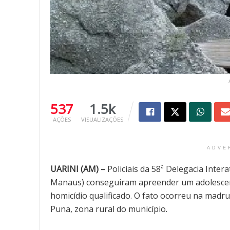
537
1.5k
AÇÕES
VISUALIZAÇÕES
ADVE
UARINI (AM) –
Policiais da 58ª Delegacia Intera
Manaus) conseguiram apreender um adolescent
homicídio qualificado. O fato ocorreu na madr
Puna, zona rural do município.