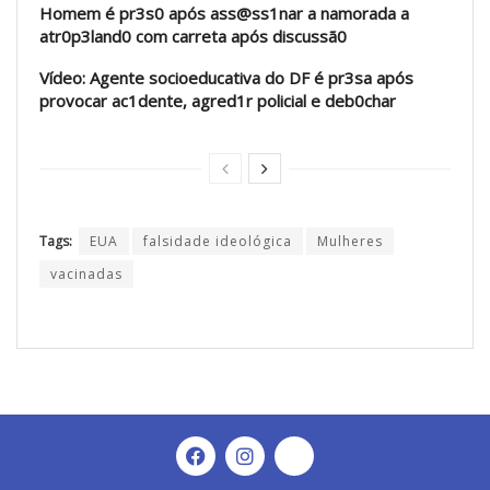
Homem é pr3s0 após ass@ss1nar a namorada a
atr0p3land0 com carreta após discussã0
Vídeo: Agente socioeducativa do DF é pr3sa após
provocar ac1dente, agred1r policial e deb0char
Tags:
EUA
falsidade ideológica
Mulheres
vacinadas