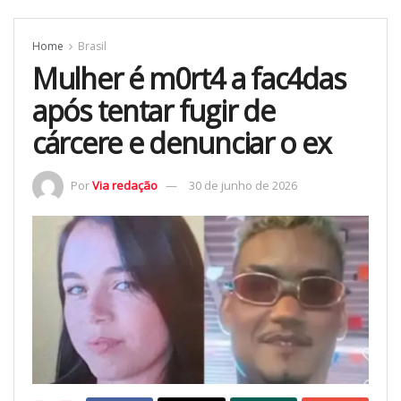
Home
Brasil
Mulher é m0rt4 a fac4das
após tentar fugir de
cárcere e denunciar o ex
Por
Via redação
30 de junho de 2026