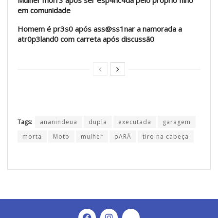
Mulher m0rr3 após ser esp4nc4da pelo próprio filho
em comunidade
Homem é pr3s0 após ass@ss1nar a namorada a
atr0p3land0 com carreta após discussã0
Tags:
ananindeua
dupla
executada
garagem
morta
Moto
mulher
pARÁ
tiro na cabeça