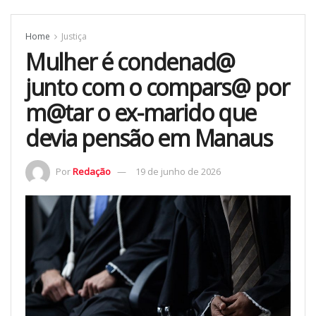
Home
Justiça
Mulher é condenad@
junto com o compars@ por
m@tar o ex-marido que
devia pensão em Manaus
Por
Redação
19 de junho de 2026