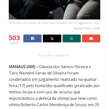
O terceiro envolvido no crime morreu antes de ir à julgamento. Foto:
Raphael Alves - TJAM
503
AÇÕES
ADVERTISEMENT
MANAUS (AM) –
Gláucia dos Santos Pereira e
Taric Wendrel Farias de Oliveira foram
condenados em julgamento realizado na quarta-
feira (17) pelo homicídio qualificado (praticado por
motivo torpe e com uso de recurso que
impossibilitou a defesa da vítima) que teve como
vítima Roberto Carlos Mendonça de Souza, em 20