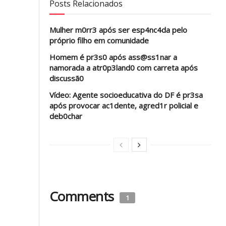
Posts Relacionados
Mulher m0rr3 após ser esp4nc4da pelo
próprio filho em comunidade
Homem é pr3s0 após ass@ss1nar a
namorada a atr0p3land0 com carreta após
discussã0
Vídeo: Agente socioeducativa do DF é pr3sa
após provocar ac1dente, agred1r policial e
deb0char
Comments
1