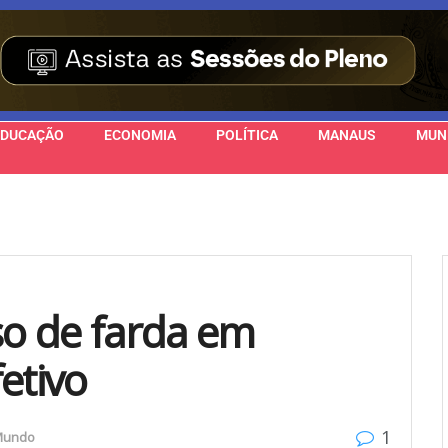
EDUCAÇÃO
ECONOMIA
POLÍTICA
MANAUS
MUN
so de farda em
etivo
1
Mundo