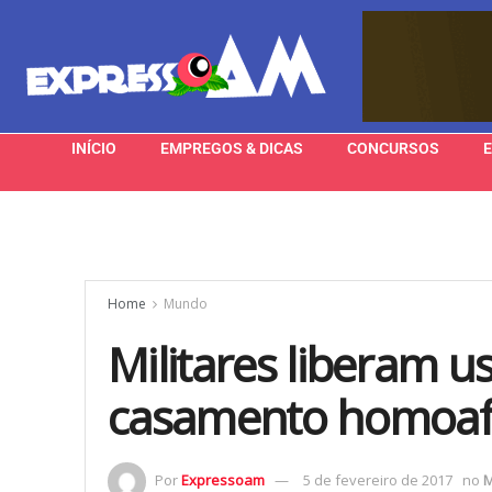
INÍCIO
EMPREGOS & DICAS
CONCURSOS
Home
Mundo
Militares liberam u
casamento homoaf
Por
Expressoam
5 de fevereiro de 2017
no