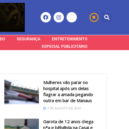
DO
SEGURANÇA
ENTRETENIMENTO
ESPECIAL PUBLICITÁRIO
Mulheres vão parar no
hospital após um delas
flagrar a amada pegando
outra em bar de Manaus
7 DE AGOSTO DE 2026
Garota de 12 anos chega
n*a e bêb@da na Casai e