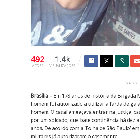
492
1.4k
AÇÕES
VISUALIZAÇÕES
ADVE
Brasília –
Em 178 anos de história da Brigada M
homem foi autorizado a utilizar a farda de ga
homem. O casal ameaçava entrar na justiça, c
por um soldado, que bate continência há dez 
anos. De acordo com a ‘Folha de São Paulo’ em
militares já autorizaram o casamento.