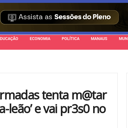
EDUCAÇÃO
ECONOMIA
POLÍTICA
MANAUS
MUN
 Armadas tenta m@tar
-leão’ e vai pr3s0 no