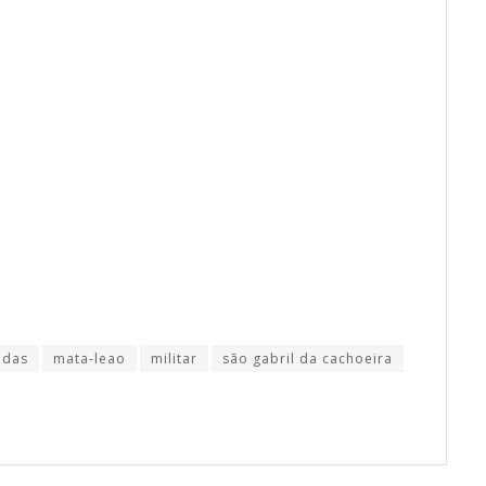
adas
mata-leao
militar
são gabril da cachoeira