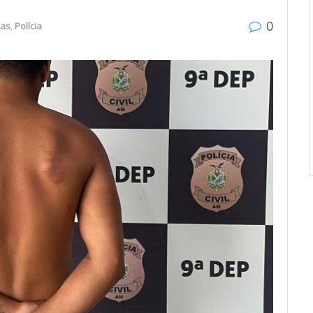
0
as
,
Polícia