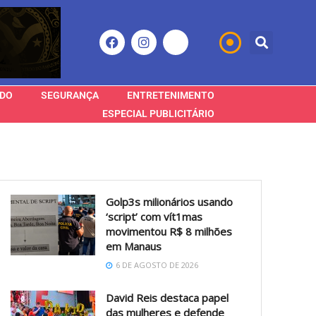
DO
SEGURANÇA
ENTRETENIMENTO
ESPECIAL PUBLICITÁRIO
Golp3s milionários usando
‘script’ com vít1mas
movimentou R$ 8 milhões
em Manaus
6 DE AGOSTO DE 2026
David Reis destaca papel
das mulheres e defende