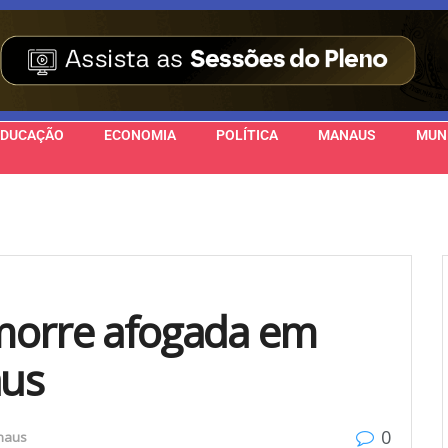
EDUCAÇÃO
ECONOMIA
POLÍTICA
MANAUS
MUN
morre afogada em
aus
0
naus