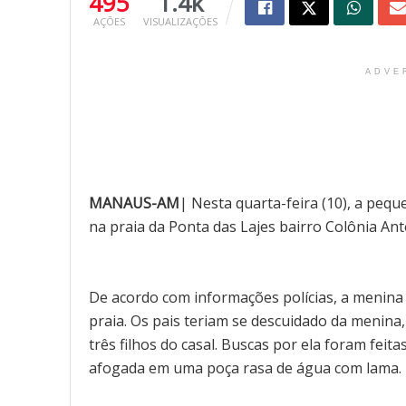
495
1.4k
AÇÕES
VISUALIZAÇÕES
ADVE
MANAUS-AM
| Nesta quarta-feira (10), a peq
na praia da Ponta das Lajes bairro Colônia An
De acordo com informações polícias, a menina e
praia. Os pais teriam se descuidado da menin
três filhos do casal. Buscas por ela foram feit
afogada em uma poça rasa de água com lama.