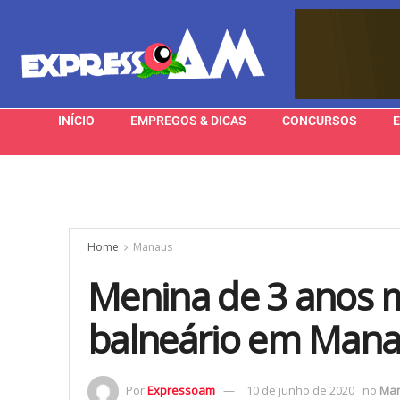
INÍCIO
EMPREGOS & DICAS
CONCURSOS
Home
Manaus
Menina de 3 anos 
balneário em Man
Por
Expressoam
10 de junho de 2020
no
Ma