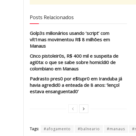
Posts Relacionados
Golp3s milionários usando ‘script’ com
vít1mas movimentou R$ 8 milhões em
Manaus
Cinco pistoleir0s, R$ 400 mil e suspeita de
agi0ta: o que se sabe sobre homicídi0 de
colombiano em Manaus
Padrasto pres0 por e$tupr0 em Iranduba já
havia agredid0 a enteada de 8 anos: ‘lençol
estava ensanguentad0’
Tags:
#afogamento
#balneario
#manaus
#