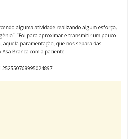
ercendo alguma atividade realizando algum esforço,
igênio”. “Foi para aproximar e transmitir um pouco
a, aquela paramentação, que nos separa das
o Asa Branca com a paciente.
s/1252550768995024897