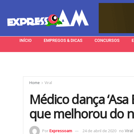
INÍCIO
EMPREGOS & DICAS
CONCURSOS
Home
Viral
Médico dança ‘Asa 
que melhorou do n
Por
Expressoam
24 de abril de 2020
no
Viral