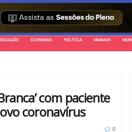
EDUCAÇÃO
ECONOMIA
POLÍTICA
MANAUS
MUN
Branca’ com paciente
ovo coronavírus
0