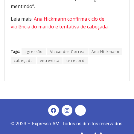
mentindo”.
Leia mais:
Ana Hickmann confirma ciclo de
violência do marido e tentativa de cabeçada:
Tags:
agressão
Alexandre Correa
Ana Hickmann
cabeçada
entrevista
tv record
© 2023 – Expresso AM. Todos os direitos reservados.