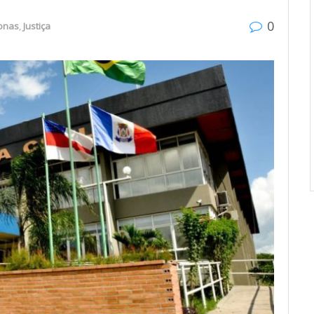
0
onas
,
Justiça