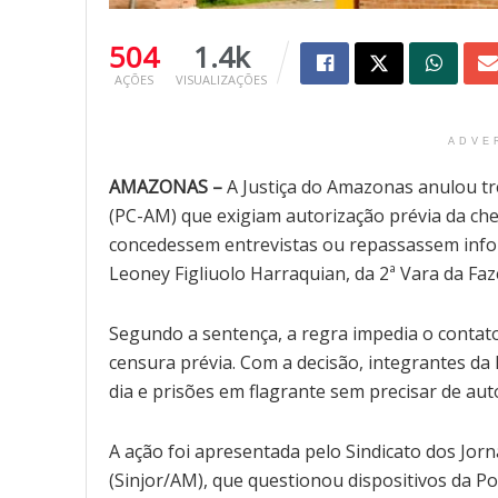
504
1.4k
AÇÕES
VISUALIZAÇÕES
ADVE
AMAZONAS –
A Justiça do Amazonas anulou tr
(PC-AM) que exigiam autorização prévia da che
concedessem entrevistas ou repassassem infor
Leoney Figliuolo Harraquian, da 2ª Vara da Fa
Segundo a sentença, a regra impedia o contato 
censura prévia. Com a decisão, integrantes da P
dia e prisões em flagrante sem precisar de aut
A ação foi apresentada pelo Sindicato dos Jor
(Sinjor/AM), que questionou dispositivos da Por