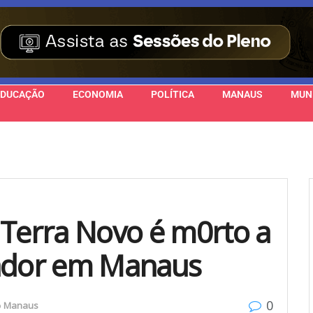
EDUCAÇÃO
ECONOMIA
POLÍTICA
MANAUS
MUN
 Terra Novo é m0rto a
mador em Manaus
0
o
Manaus