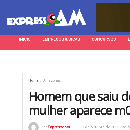
INÍCIO
EMPREGOS & DICAS
CONCURSOS
Home
Amazonas
Homem que saiu de
mulher aparece m
Por
Expressoam
23 de outubro de 2025
no
A