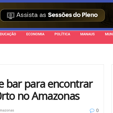
EDUCAÇÃO
ECONOMIA
POLÍTICA
MANAUS
MUN
 bar para encontrar
0rto no Amazonas
0
mazonas