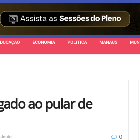
EDUCAÇÃO
ECONOMIA
POLÍTICA
MANAUS
MUN
ado ao pular de
0
idente