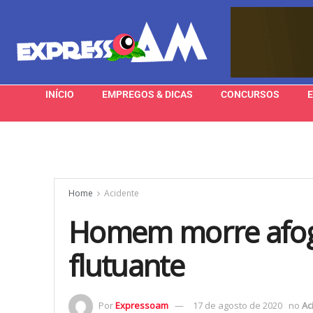
INÍCIO
EMPREGOS & DICAS
CONCURSOS
Home
Acidente
Homem morre afog
flutuante
Por
Expressoam
17 de agosto de 2020
no
Ac