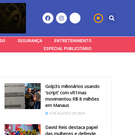
DO
SEGURANÇA
ENTRETENIMENTO
ESPECIAL PUBLICITÁRIO
Golp3s milionários usando
‘script’ com vít1mas
movimentou R$ 8 milhões
em Manaus
6 DE AGOSTO DE 2026
David Reis destaca papel
das mulheres e defende