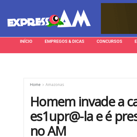
INÍCIO
EMPREGOS & DICAS
CONCURSOS
Home
Amazonas
Homem invade a cas
es1upr@-la e é pres
no AM