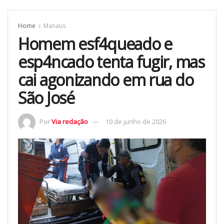
Home
Manaus
Homem esf4queado e
esp4ncado tenta fugir, mas
cai agonizando em rua do
São José
Por
Via redação
10 de junho de 2026