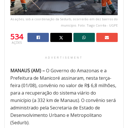
As ações, sob a coordenação da Sedurb, ocorrerão em dez bairros do
município. Foto: Tiago Corrêa - UGPE
534
AÇÕES
ADVERTISEMENT
MANAUS (AM) –
O Governo do Amazonas e a
Prefeitura de Manicoré assinaram, nesta terça-
feira (01/08), convênio no valor de R$ 6,8 milhões,
para a recuperação do sistema viário do
município (a 332 km de Manaus). O convênio será
administrado pela Secretaria de Estado de
Desenvolvimento Urbano e Metropolitano
(Sedurb).