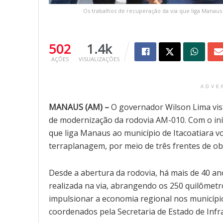
Os trabalhos de recuperação da via que liga Manaus 
502
1.4k
AÇÕES
VISUALIZAÇÕES
ADVE
MANAUS (AM) –
O governador Wilson Lima vist
de modernização da rodovia AM-010. Com o iníc
que liga Manaus ao município de Itacoatiara vo
terraplanagem, por meio de três frentes de o
Desde a abertura da rodovia, há mais de 40 anos
realizada na via, abrangendo os 250 quilômetr
impulsionar a economia regional nos município
coordenados pela Secretaria de Estado de Infra