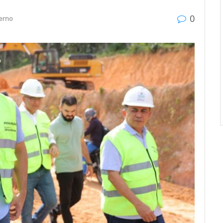
0
erno