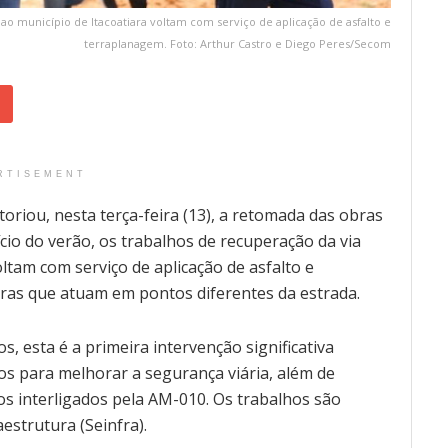
ao município de Itacoatiara voltam com serviço de aplicação de asfalto e
terraplanagem. Foto: Arthur Castro e Diego Peres/Secom
RTISEMENT
oriou, nesta terça-feira (13), a retomada das obras
io do verão, os trabalhos de recuperação da via
ltam com serviço de aplicação de asfalto e
bras que atuam em pontos diferentes da estrada.
, esta é a primeira intervenção significativa
os para melhorar a segurança viária, além de
s interligados pela AM-010. Os trabalhos são
estrutura (Seinfra).