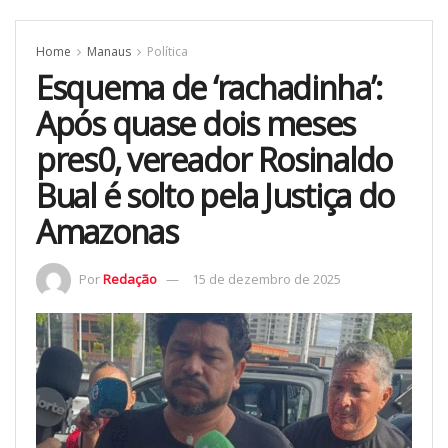
Home
Manaus
Política
Esquema de ‘rachadinha’:
Após quase dois meses
pres0, vereador Rosinaldo
Bual é solto pela Justiça do
Amazonas
Por
Redação
15 de dezembro de 2025