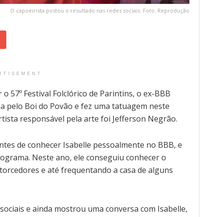
O capoeirista postou o resultado nas redes sociais. Foto: Reprodução
RTISEMENT
 o 57º Festival Folclórico de Parintins, o ex-BBB
ia pelo Boi do Povão e fez uma tatuagem neste
ista responsável pela arte foi Jefferson Negrão.
 antes de conhecer Isabelle pessoalmente no BBB, e
programa. Neste ano, ele conseguiu conhecer o
 torcedores e até frequentando a casa de alguns
sociais e ainda mostrou uma conversa com Isabelle,