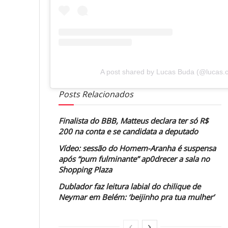
A post shared by Lucas Buda (@lucas.c
Posts Relacionados
Finalista do BBB, Matteus declara ter só R$
200 na conta e se candidata a deputado
Vídeo: sessão do Homem-Aranha é suspensa
após “pum fulminante” ap0drecer a sala no
Shopping Plaza
Dublador faz leitura labial do chilique de
Neymar em Belém: ‘beijinho pra tua mulher’