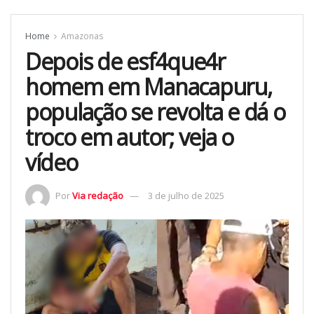
Home
Amazonas
Depois de esf4que4r
homem em Manacapuru,
população se revolta e dá o
troco em autor; veja o
vídeo
Por
Via redação
3 de julho de 2025