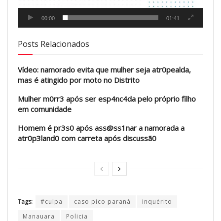
00:00
01:41
Posts Relacionados
Vídeo: namorado evita que mulher seja atr0pealda,
mas é atingido por moto no Distrito
Mulher m0rr3 após ser esp4nc4da pelo próprio filho
em comunidade
Homem é pr3s0 após ass@ss1nar a namorada a
atr0p3land0 com carreta após discussã0
Tags:
#culpa
caso pico paraná
inquérito
Manauara
Policia