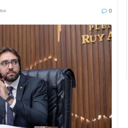
0
tica