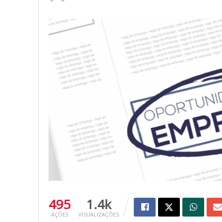
495
1.4k
AÇÕES
VISUALIZAÇÕES