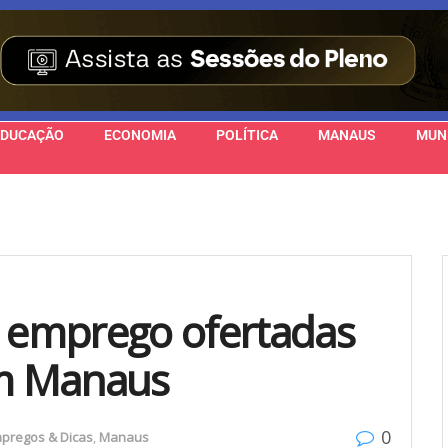
EDUCAÇÃO
ECONOMIA
POLÍTICA
MANAUS
MUN
e emprego ofertadas
em Manaus
0
pregos & Dicas
,
Manaus