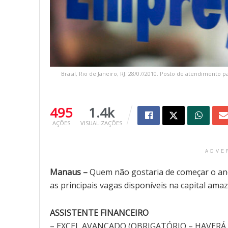
Brasil, Rio de Janeiro, RJ. 28/07/2010. Posto de atendimento
495
1.4k
AÇÕES
VISUALIZAÇÕES
ADVE
Manaus –
Quem não gostaria de começar o an
as principais vagas disponíveis na capital ama
ASSISTENTE FINANCEIRO
– EXCEL AVANÇADO (OBRIGATÓRIO – HAVERÁ