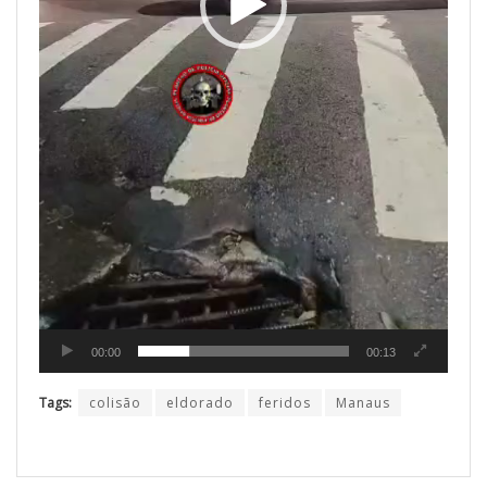
00:00
00:13
Tags:
colisão
eldorado
feridos
Manaus