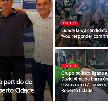
POLÍTICA
Cidade lança candidatu
“Vou responder com tr
POLÍTICA
Grupo político ligado a
David Almeida barra ô
o partido de
e vans rumo à convenç
berto Cidade
Roberto Cidade