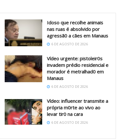
Idoso que recolhe animais
nas ruas é absolvido por
agressã0 a cães em Manaus
6 DE AGOSTO DE 2026
Vídeo urgente: pistoleir0s
invadem prédio residencial e
morador é metralhad0 em
Manaus
6 DE AGOSTO DE 2026
Vídeo: influencer transmite a
própria m0rte ao vivo ao
levar tir0 na cara
6 DE AGOSTO DE 2026