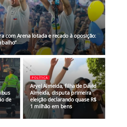
ra com Arena lotada e recado à oposição:
abalho”
POLÍTICA
Aryel Almeida, filha de David
nibus
Almeida, disputa primeira
ão de
eleição declarando quase R$
1 milhão em bens