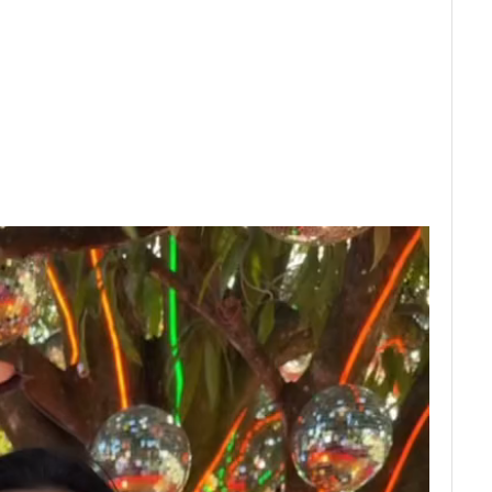
de
vídeo