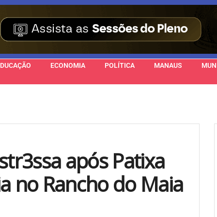
EDUCAÇÃO
ECONOMIA
POLÍTICA
MANAUS
MUN
str3ssa após Patixa
ia no Rancho do Maia