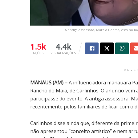
A antiga assessora, Márcia Dantas, está no l
1.5k
4.4k
AÇÕES
VISUALIZAÇÕES
ADVE
MANAUS (AM) –
A influenciadora manauara Pati
Rancho do Maia, de Carlinhos. O anúncio vem 
participasse do evento. A antiga assessora, Má
recentemente pelos familiares de ficar com o 
Carlinhos disse ainda que, diferente da primeir
não apresentou “conceito artístico” e nem ar