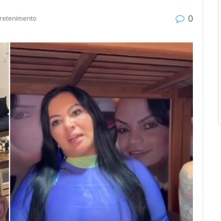
0
tretenimento