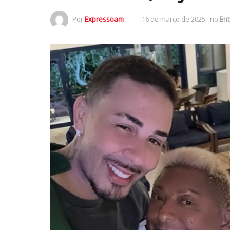
Por
Expressoam
16 de março de 2025
no
En