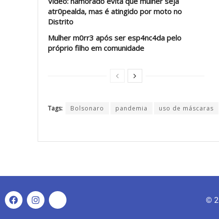
Vídeo: namorado evita que mulher seja
atr0pealda, mas é atingido por moto no
Distrito
Mulher m0rr3 após ser esp4nc4da pelo
próprio filho em comunidade
Tags:
Bolsonaro
pandemia
uso de máscaras
© 2