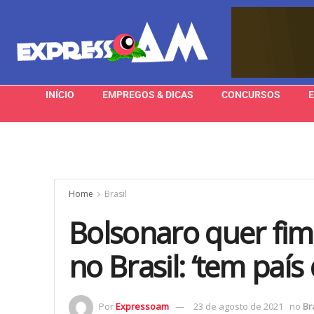
INÍCIO
EMPREGOS & DICAS
CONCURSOS
Home
Brasil
Bolsonaro quer fim
no Brasil: ‘tem país
Por
Expressoam
23 de agosto de 2021
no
Br