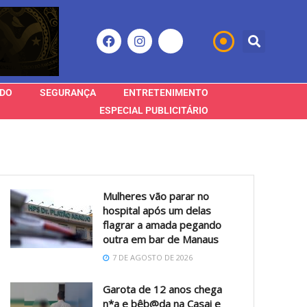
DO
SEGURANÇA
ENTRETENIMENTO
ESPECIAL PUBLICITÁRIO
Mulheres vão parar no
hospital após um delas
flagrar a amada pegando
outra em bar de Manaus
7 DE AGOSTO DE 2026
Garota de 12 anos chega
n*a e bêb@da na Casai e