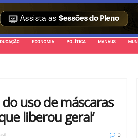
EDUCAÇÃO
ECONOMIA
POLÍTICA
MANAUS
MUN
 do uso de máscaras
 que liberou geral’
0
asil