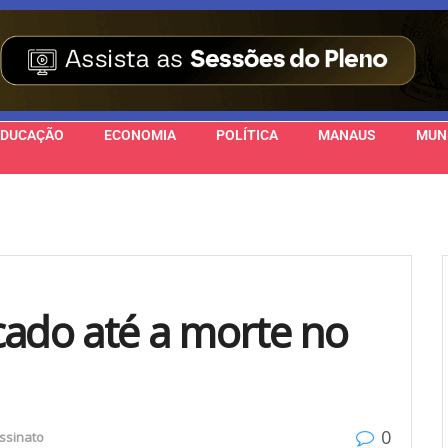
EDUCAÇÃO
ECONOMIA
POLÍTICA
MANAUS
MUN
cado até a morte no
0
ssinato