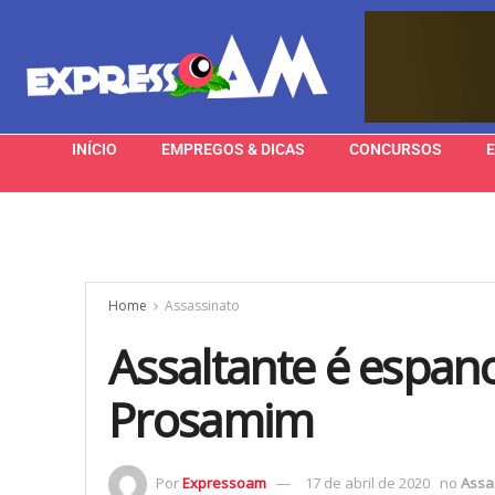
INÍCIO
EMPREGOS & DICAS
CONCURSOS
Home
Assassinato
Assaltante é espan
Prosamim
Por
Expressoam
17 de abril de 2020
no
Assa