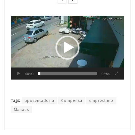
Tocador
de
vídeo
00:00
02:54
Tags:
aposentadoria
Compensa
empréstimo
Manaus