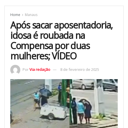
Home
Manaus
Após sacar aposentadoria,
idosa é roubada na
Compensa por duas
mulheres; VÍDEO
Por
Via redação
8 de fevereiro de 2025