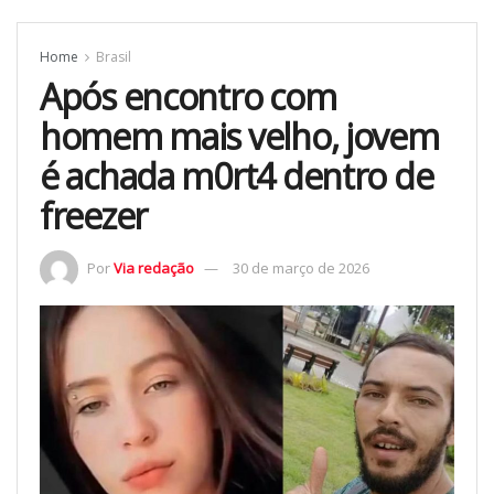
Home
Brasil
Após encontro com
homem mais velho, jovem
é achada m0rt4 dentro de
freezer
Por
Via redação
30 de março de 2026