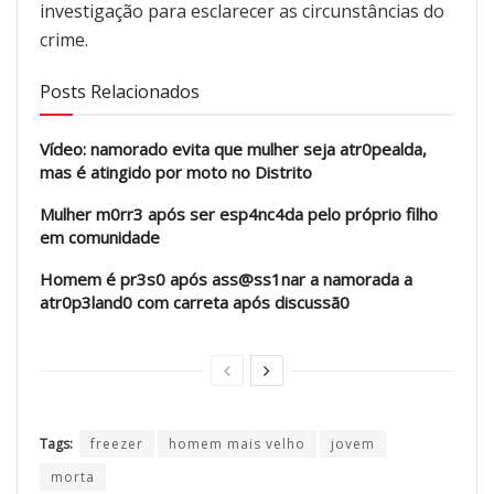
investigação para esclarecer as circunstâncias do
crime.
Posts Relacionados
Vídeo: namorado evita que mulher seja atr0pealda,
mas é atingido por moto no Distrito
Mulher m0rr3 após ser esp4nc4da pelo próprio filho
em comunidade
Homem é pr3s0 após ass@ss1nar a namorada a
atr0p3land0 com carreta após discussã0
Tags:
freezer
homem mais velho
jovem
morta