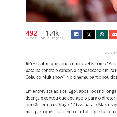
492
1.4k
AÇÕES
VISUALIZAÇÕES
ADVE
Rio –
O ator, que atuou em novelas como “Paraí
batalha contra o câncer, diagnosticado em 2010
Cola, do Multishow”. No cinema, participou dos
Em entrevista ao site ‘Ego’, após rodar o long
doença e contou que deu apoio para o diretor 
um câncer no esôfago: “Disse para o Marcos q
mas para quê está tendo ela. Falei que tudo n