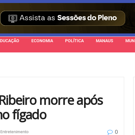
EDUCAÇÃO
ECONOMIA
POLÍTICA
MANAUS
MUN
Ribeiro morre após
no fígado
0
Entretenimento