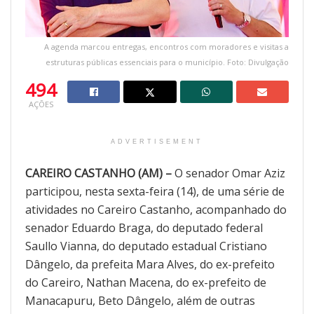
A agenda marcou entregas, encontros com moradores e visitas a
estruturas públicas essenciais para o município. Foto: Divulgação
494
AÇÕES
ADVERTISEMENT
CAREIRO CASTANHO (AM) –
O senador Omar Aziz
participou, nesta sexta-feira (14), de uma série de
atividades no Careiro Castanho, acompanhado do
senador Eduardo Braga, do deputado federal
Saullo Vianna, do deputado estadual Cristiano
Dângelo, da prefeita Mara Alves, do ex-prefeito
do Careiro, Nathan Macena, do ex-prefeito de
Manacapuru, Beto Dângelo, além de outras