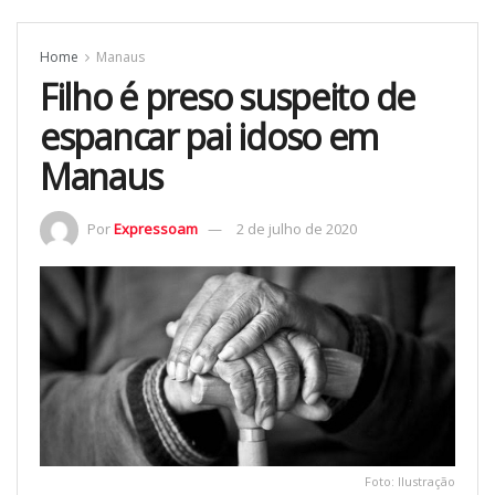
Home
Manaus
Filho é preso suspeito de
espancar pai idoso em
Manaus
Por
Expressoam
2 de julho de 2020
Foto: Ilustração