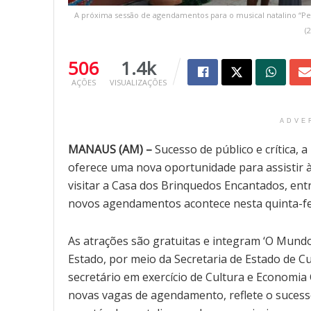
A próxima sessão de agendamentos para o musical natalino “Pedr
(
506
1.4k
AÇÕES
VISUALIZAÇÕES
ADVE
MANAUS (AM) –
Sucesso de público e crítica,
oferece uma nova oportunidade para assistir à
visitar a Casa dos Brinquedos Encantados, ent
novos agendamentos acontece nesta quinta-feira
As atrações são gratuitas e integram ‘O Mund
Estado, por meio da Secretaria de Estado de C
secretário em exercício de Cultura e Economia 
novas vagas de agendamento, reflete o sucesso