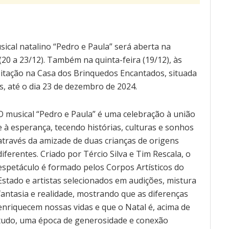
cal natalino “Pedro e Paula” será aberta na
 (20 a 23/12). Também na quinta-feira (19/12), às
isitação na Casa dos Brinquedos Encantados, situada
, até o dia 23 de dezembro de 2024.
O musical “Pedro e Paula” é uma celebração à união
e à esperança, tecendo histórias, culturas e sonhos
através da amizade de duas crianças de origens
diferentes. Criado por Tércio Silva e Tim Rescala, o
espetáculo é formado pelos Corpos Artísticos do
Estado e artistas selecionados em audições, mistura
fantasia e realidade, mostrando que as diferenças
enriquecem nossas vidas e que o Natal é, acima de
tudo, uma época de generosidade e conexão