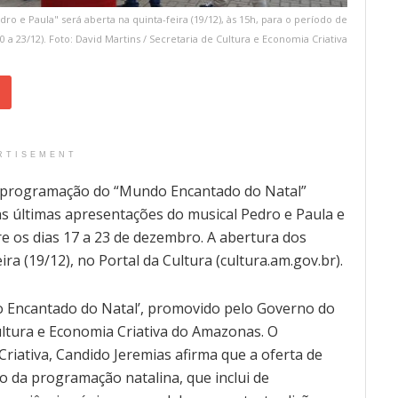
o e Paula" será aberta na quinta-feira (19/12), às 15h, para o período de
20 a 23/12). Foto: David Martins / Secretaria de Cultura e Economia Criativa
RTISEMENT
 a programação do “Mundo Encantado do Natal”
s últimas apresentações do musical Pedro e Paula e
re os dias 17 a 23 de dezembro. A abertura dos
 (19/12), no Portal da Cultura (cultura.am.gov.br).
o Encantado do Natal’, promovido pelo Governo do
ultura e Economia Criativa do Amazonas. O
Criativa, Candido Jeremias afirma que a oferta de
 da programação natalina, que inclui de