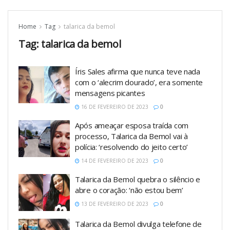
Home
Tag
talarica da bemol
Tag:
talarica da bemol
Íris Sales afirma que nunca teve nada
com o ‘alecrim dourado’, era somente
mensagens picantes
16 DE FEVEREIRO DE 2023
0
Após ameaçar esposa traída com
processo, Talarica da Bemol vai à
polícia: ‘resolvendo do jeito certo’
14 DE FEVEREIRO DE 2023
0
Talarica da Bemol quebra o silêncio e
abre o coração: ‘não estou bem’
13 DE FEVEREIRO DE 2023
0
Talarica da Bemol divulga telefone de