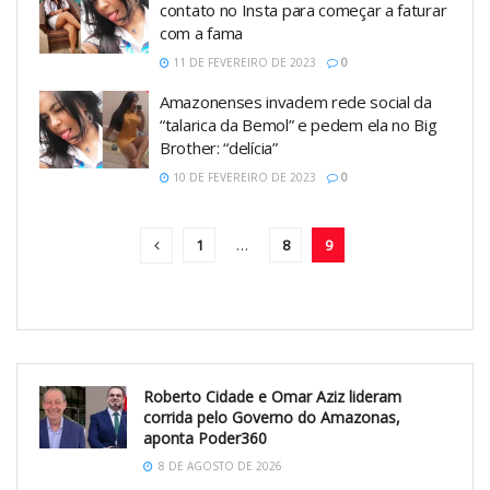
contato no Insta para começar a faturar
com a fama
11 DE FEVEREIRO DE 2023
0
Amazonenses invadem rede social da
“talarica da Bemol” e pedem ela no Big
Brother: “delícia”
10 DE FEVEREIRO DE 2023
0
1
…
8
9
Roberto Cidade e Omar Aziz lideram
corrida pelo Governo do Amazonas,
aponta Poder360
8 DE AGOSTO DE 2026