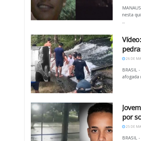
MANAUS (A
nesta qu
...
Vídeo
pedra
26 DE MA
BRASIL -
afogada 
Jovem
por so
25 DE MA
BRASIL - 