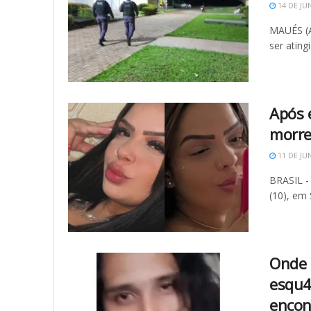
14 DE JU
MAUÉS (A
ser ating
Após 
morre
11 DE JU
BRASIL -
(10), em 
Onde 
esqu4
encon