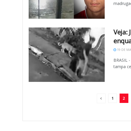
madrugada
Veja:
enqua
19 DE MA
BRASIL -
tampa ce
1
2