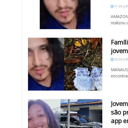
11 DE JU
AMAZONAS
realizou
Famíl
jovem
10 DE JU
MANAUS (
encontra
Jovem
são p
app 