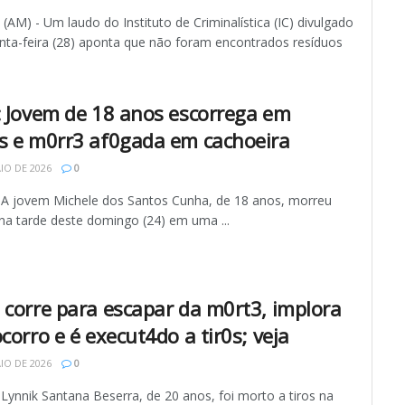
M) - Um laudo do Instituto de Criminalística (IC) divulgado
inta-feira (28) aponta que não foram encontrados resíduos
: Jovem de 18 anos escorrega em
s e m0rr3 af0gada em cachoeira
IO DE 2026
0
 A jovem Michele dos Santos Cunha, de 18 anos, morreu
na tarde deste domingo (24) em uma ...
 corre para escapar da m0rt3, implora
corro e é execut4do a tir0s; veja
IO DE 2026
0
Lynnik Santana Beserra, de 20 anos, foi morto a tiros na