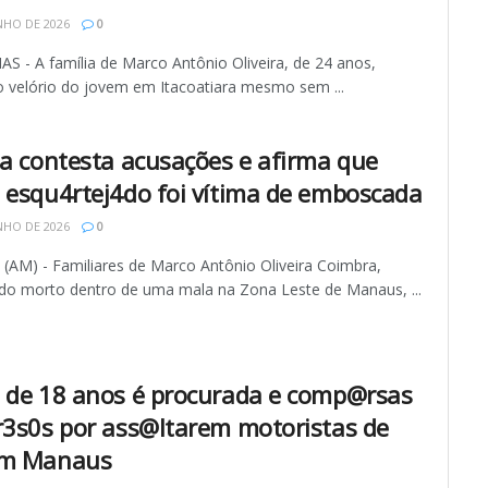
NHO DE 2026
0
 - A família de Marco Antônio Oliveira, de 24 anos,
 o velório do jovem em Itacoatiara mesmo sem ...
ia contesta acusações e afirma que
 esqu4rtej4do foi vítima de emboscada
NHO DE 2026
0
AM) - Familiares de Marco Antônio Oliveira Coimbra,
do morto dentro de uma mala na Zona Leste de Manaus, ...
 de 18 anos é procurada e comp@rsas
r3s0s por ass@ltarem motoristas de
em Manaus