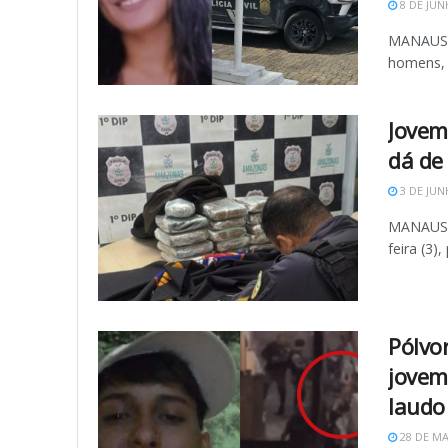
8 DE JUN
MANAUS (
homens, 
Jovem
dá de
3 DE JUN
MANAUS -
feira (3)
Pólvo
jovem
laudo
28 DE MA