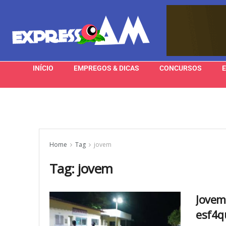
INÍCIO
EMPREGOS & DICAS
CONCURSOS
Home
Tag
jovem
Tag:
jovem
Jovem
esf4