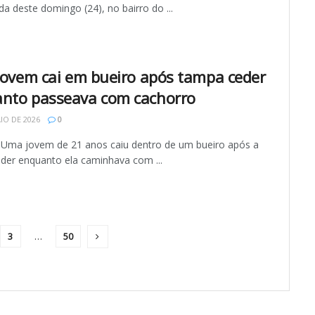
 deste domingo (24), no bairro do ...
 Jovem cai em bueiro após tampa ceder
nto passeava com cachorro
IO DE 2026
0
 Uma jovem de 21 anos caiu dentro de um bueiro após a
der enquanto ela caminhava com ...
3
…
50