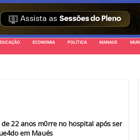
EDUCAÇÃO
ECONOMIA
POLÍTICA
MANAUS
MUN
 de 22 anos m0rre no hospital após ser
que4do em Maués