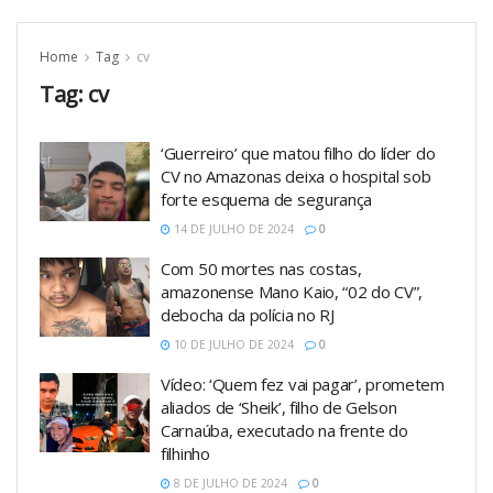
Home
Tag
cv
Tag:
cv
‘Guerreiro’ que matou filho do líder do
CV no Amazonas deixa o hospital sob
forte esquema de segurança
14 DE JULHO DE 2024
0
Com 50 mortes nas costas,
amazonense Mano Kaio, “02 do CV”,
debocha da polícia no RJ
10 DE JULHO DE 2024
0
Vídeo: ‘Quem fez vai pagar’, prometem
aliados de ‘Sheik’, filho de Gelson
Carnaúba, executado na frente do
filhinho
8 DE JULHO DE 2024
0