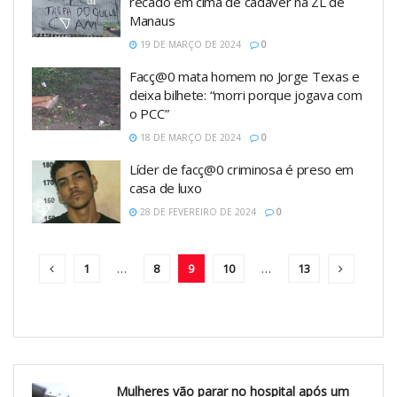
recado em cima de cadáver na ZL de
Manaus
19 DE MARÇO DE 2024
0
Facç@0 mata homem no Jorge Texas e
deixa bilhete: “morri porque jogava com
o PCC”
18 DE MARÇO DE 2024
0
Líder de facç@0 criminosa é preso em
casa de luxo
28 DE FEVEREIRO DE 2024
0
1
…
8
9
10
…
13
Mulheres vão parar no hospital após um