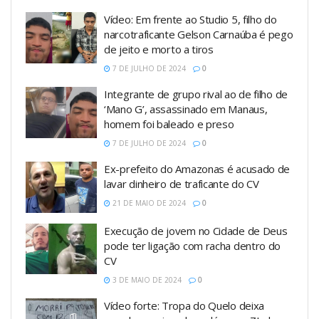
Vídeo: Em frente ao Studio 5, filho do
narcotraficante Gelson Carnaúba é pego
de jeito e morto a tiros
7 DE JULHO DE 2024
0
Integrante de grupo rival ao de filho de
‘Mano G’, assassinado em Manaus,
homem foi baleado e preso
7 DE JULHO DE 2024
0
Ex-prefeito do Amazonas é acusado de
lavar dinheiro de traficante do CV
21 DE MAIO DE 2024
0
Execução de jovem no Cidade de Deus
pode ter ligação com racha dentro do
CV
3 DE MAIO DE 2024
0
Vídeo forte: Tropa do Quelo deixa